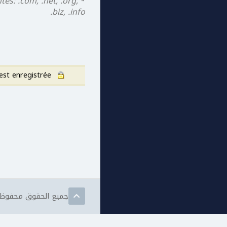
s: .com, .net, .org,
*
.biz, .info
 est enregistrée.
Ce formulaire est fourni dans un environnement sécurisé, afin de prévenir les fraudes. Votre adresse IP (
جميع الحقوق محفوظة