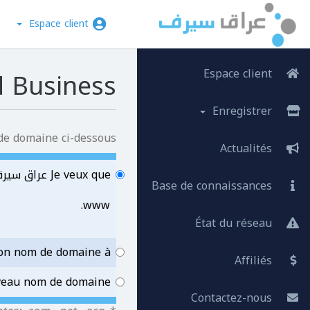
Espace client
Espace client
Advanced Business 
Enregistrer
de domaine ci-dessous.
Actualités
Je veux que عراق سيرف - خدمة العملاء enregistre un nouveau nom de domaine pour moi.
Base de connaissances
www.
État du réseau
 transférer mon nom de domaine à
Affiliés
uveau nom de domaine.
Contactez-nous