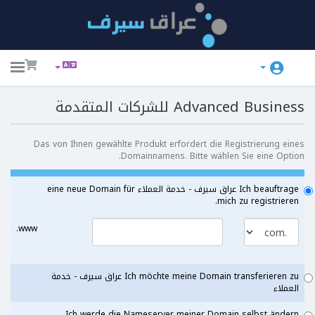
ggle
ation
Advanced Business للشركات المتقدمة
Das von Ihnen gewählte Produkt erfordert die Registrierung eines
Domainnamens. Bitte wählen Sie eine Option.
Ich beauftrage عراق سيرف - خدمة العملاء eine neue Domain für
mich zu registrieren.
www.
Ich möchte meine Domain transferieren zu عراق سيرف - خدمة
العملاء
Ich werde die Nameserver meiner Domain selbst ändern