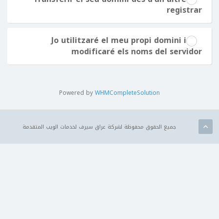
registrar
Jo utilitzaré el meu propi domini i
modificaré els noms del servidor
Powered by
WHMCompleteSolution
جميع الحقوق محفوظة لشركة عراق سيرف لخدمات الويب المتقدمة