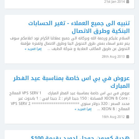
21st Jan 2014
تنبيه الى جميع العملاء - تغير الحسابات
البنكية وطرق الاتصال
السلام عليكم ورحمة الله وبركاته الى جميع عملائنا الكرام نود اعلامكم سوف
يتم تغير اسماء بعض طرق التحويل الينا وطرق الاتصال ولفترة مؤقتة
التحويل عن طريق المكاتب العادية و شركة الطيف ...
إقرأ المزيد »
28th Aug 2013
عروض في بي اس خاصة بمناسبة عيد الفطر
المبارك
عروض في بي اس خاصة بمناسبة عيد الفطر المبارك VPS SERV 1 المعالج
: XEON 8 Core المساحة : 150 جيجا الرام : 2 جيجا ايبي : 1 باندوث غير
محدد السعر : 320 دولار سنوي ====================== VPS SERV 2
المعالج : XEON 8 ...
إقرأ المزيد »
16th Aug 2012
هدية كوبون جوجل ادورد بقيمة 100$