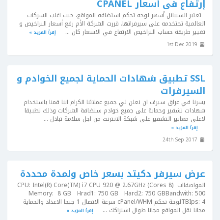
إرتفاع فى أسعار CPANEL
تعتبر السيبانل أشهر لوحة تحكم استضافة المواقع، حيث اغلب الشركات
العالمية تحتخدمه على سيرفراتها. قررت الشركة الأم رفع أسعار التراخيص و
تغيير طريقة حساب التراخيص الارتفاع في الاسعار كان ...
إقرأ المزيد »
1st Dec 2019
SSL تطبيق شهادات الحماية لجميع الخوادم و
السيرفرات
يسرنا في عراق سيرف ان نعلن لي جميع عملائنا الكرام اننا قمنا باستخدام
شهادات تشفير وحماية على جميع خوادم ستضافة الشركات وذلك تطبيقا
لاعلى معايير التشفير على شبكة الانترنت من اجل سلامة تبادل ...
إقرأ المزيد »
24th Sep 2017
عرض سيرفر دكيتد بسعر خاص ولمدة محددة
المواصفااتCPU: Intel(R) Core(TM) i7 CPU 920 @ 2.67GHz (Cores 8)
Memory: 8 GB Hrad1: 750 GB Hard2: 750 GBBandwith: 500
TBIps: 4لوحة تحكم cPanel/WHM سرعة الاتصال 1 جيجا الاعداد والحماية
مجانا نقل المواقع مجانا طوال اشتراكك ...
إقرأ المزيد »