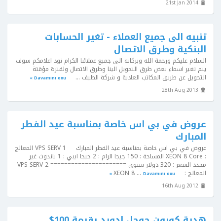
21st Jan 2014
تنبيه الى جميع العملاء - تغير الحسابات
البنكية وطرق الاتصال
السلام عليكم ورحمة الله وبركاته الى جميع عملائنا الكرام نود اعلامكم سوف
يتم تغير اسماء بعض طرق التحويل الينا وطرق الاتصال ولفترة مؤقتة
التحويل عن طريق المكاتب العادية و شركة الطيف ...
Davamını oxu »
28th Aug 2013
عروض في بي اس خاصة بمناسبة عيد الفطر
المبارك
عروض في بي اس خاصة بمناسبة عيد الفطر المبارك VPS SERV 1 المعالج
: XEON 8 Core المساحة : 150 جيجا الرام : 2 جيجا ايبي : 1 باندوث غير
محدد السعر : 320 دولار سنوي ====================== VPS SERV 2
المعالج : XEON 8 ...
Davamını oxu »
16th Aug 2012
هدية كوبون جوجل ادورد بقيمة 100$