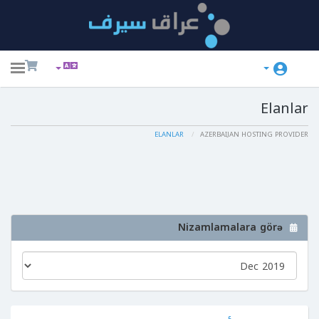
ggle
ation
Elanlar
ELANLAR
AZERBAIJAN HOSTING PROVIDER
Nizamlamalara görə