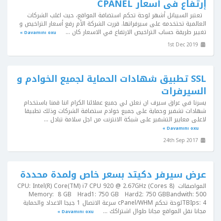
إرتفاع فى أسعار CPANEL
تعتبر السيبانل أشهر لوحة تحكم استضافة المواقع، حيث اغلب الشركات
العالمية تحتخدمه على سيرفراتها. قررت الشركة الأم رفع أسعار التراخيص و
تغيير طريقة حساب التراخيص الارتفاع في الاسعار كان ...
Davamını oxu »
1st Dec 2019
SSL تطبيق شهادات الحماية لجميع الخوادم و
السيرفرات
يسرنا في عراق سيرف ان نعلن لي جميع عملائنا الكرام اننا قمنا باستخدام
شهادات تشفير وحماية على جميع خوادم ستضافة الشركات وذلك تطبيقا
لاعلى معايير التشفير على شبكة الانترنت من اجل سلامة تبادل ...
Davamını oxu »
24th Sep 2017
عرض سيرفر دكيتد بسعر خاص ولمدة محددة
المواصفااتCPU: Intel(R) Core(TM) i7 CPU 920 @ 2.67GHz (Cores 8)
Memory: 8 GB Hrad1: 750 GB Hard2: 750 GBBandwith: 500
TBIps: 4لوحة تحكم cPanel/WHM سرعة الاتصال 1 جيجا الاعداد والحماية
مجانا نقل المواقع مجانا طوال اشتراكك ...
Davamını oxu »