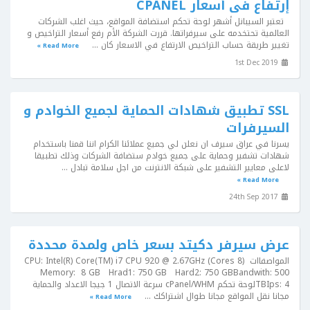
إرتفاع فى أسعار CPANEL
تعتبر السيبانل أشهر لوحة تحكم استضافة المواقع، حيث اغلب الشركات
العالمية تحتخدمه على سيرفراتها. قررت الشركة الأم رفع أسعار التراخيص و
تغيير طريقة حساب التراخيص الارتفاع في الاسعار كان ...
Read More »
1st Dec 2019
SSL تطبيق شهادات الحماية لجميع الخوادم و
السيرفرات
يسرنا في عراق سيرف ان نعلن لي جميع عملائنا الكرام اننا قمنا باستخدام
شهادات تشفير وحماية على جميع خوادم ستضافة الشركات وذلك تطبيقا
لاعلى معايير التشفير على شبكة الانترنت من اجل سلامة تبادل ...
Read More »
24th Sep 2017
عرض سيرفر دكيتد بسعر خاص ولمدة محددة
المواصفااتCPU: Intel(R) Core(TM) i7 CPU 920 @ 2.67GHz (Cores 8)
Memory: 8 GB Hrad1: 750 GB Hard2: 750 GBBandwith: 500
TBIps: 4لوحة تحكم cPanel/WHM سرعة الاتصال 1 جيجا الاعداد والحماية
مجانا نقل المواقع مجانا طوال اشتراكك ...
Read More »