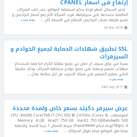
إرتفاع فى أسعار CPANEL
تعتبر السيبانل أشهر لوحة تحكم استضافة المواقع، حيث اغلب الشركات
العالمية تحتخدمه على سيرفراتها. قررت الشركة الأم رفع أسعار التراخيص و
تغيير طريقة حساب التراخيص الارتفاع في الاسعار كان ...
Läs mer »
1st Dec 2019
SSL تطبيق شهادات الحماية لجميع الخوادم و
السيرفرات
يسرنا في عراق سيرف ان نعلن لي جميع عملائنا الكرام اننا قمنا باستخدام
شهادات تشفير وحماية على جميع خوادم ستضافة الشركات وذلك تطبيقا
لاعلى معايير التشفير على شبكة الانترنت من اجل سلامة تبادل ...
Läs mer »
24th Sep 2017
عرض سيرفر دكيتد بسعر خاص ولمدة محددة
المواصفااتCPU: Intel(R) Core(TM) i7 CPU 920 @ 2.67GHz (Cores 8)
Memory: 8 GB Hrad1: 750 GB Hard2: 750 GBBandwith: 500
TBIps: 4لوحة تحكم cPanel/WHM سرعة الاتصال 1 جيجا الاعداد والحماية
مجانا نقل المواقع مجانا طوال اشتراكك ...
Läs mer »