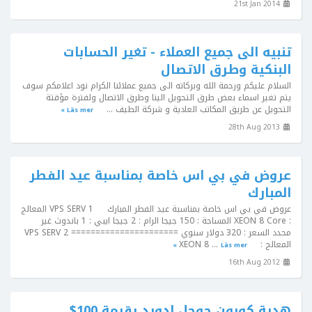
21st Jan 2014
تنبيه الى جميع العملاء - تغير الحسابات
البنكية وطرق الاتصال
السلام عليكم ورحمة الله وبركاته الى جميع عملائنا الكرام نود اعلامكم سوف
يتم تغير اسماء بعض طرق التحويل الينا وطرق الاتصال ولفترة مؤقتة
التحويل عن طريق المكاتب العادية و شركة الطيف ...
Läs mer »
28th Aug 2013
عروض في بي اس خاصة بمناسبة عيد الفطر
المبارك
عروض في بي اس خاصة بمناسبة عيد الفطر المبارك VPS SERV 1 المعالج
: XEON 8 Core المساحة : 150 جيجا الرام : 2 جيجا ايبي : 1 باندوث غير
محدد السعر : 320 دولار سنوي ====================== VPS SERV 2
المعالج : XEON 8 ...
Läs mer »
16th Aug 2012
هدية كوبون جوجل ادورد بقيمة 100$