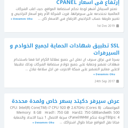
إرتفاع فى أسعار CPANEL
تعتبر السيبانل أشهر لوحة تحكم استضافة المواقع، حيث اغلب الشركات
العالمية تحتخدمه على سيرفراتها. قررت الشركة الأم رفع أسعار التراخيص و
تغيير طريقة حساب التراخيص الارتفاع في الاسعار كان ...
Devamını Oku »
1st Dec 2019
SSL تطبيق شهادات الحماية لجميع الخوادم و
السيرفرات
يسرنا في عراق سيرف ان نعلن لي جميع عملائنا الكرام اننا قمنا باستخدام
شهادات تشفير وحماية على جميع خوادم ستضافة الشركات وذلك تطبيقا
لاعلى معايير التشفير على شبكة الانترنت من اجل سلامة تبادل ...
Devamını Oku »
24th Sep 2017
عرض سيرفر دكيتد بسعر خاص ولمدة محددة
المواصفااتCPU: Intel(R) Core(TM) i7 CPU 920 @ 2.67GHz (Cores 8)
Memory: 8 GB Hrad1: 750 GB Hard2: 750 GBBandwith: 500
TBIps: 4لوحة تحكم cPanel/WHM سرعة الاتصال 1 جيجا الاعداد والحماية
مجانا نقل المواقع مجانا طوال اشتراكك ...
Devamını Oku »