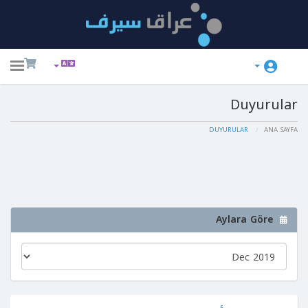
ggle
ation
Duyurular
DUYURULAR
ANA SAYFA
Aylara Göre