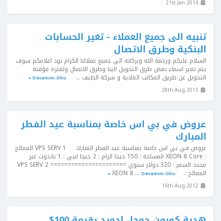
21st Jan 2014
تنبيه الى جميع العملاء - تغير الحسابات
البنكية وطرق الاتصال
السلام عليكم ورحمة الله وبركاته الى جميع عملائنا الكرام نود اعلامكم سوف
يتم تغير اسماء بعض طرق التحويل الينا وطرق الاتصال ولفترة مؤقتة
التحويل عن طريق المكاتب العادية و شركة الطيف ...
Devamını Oku »
28th Aug 2013
عروض في بي اس خاصة بمناسبة عيد الفطر
المبارك
عروض في بي اس خاصة بمناسبة عيد الفطر المبارك VPS SERV 1 المعالج
: XEON 8 Core المساحة : 150 جيجا الرام : 2 جيجا ايبي : 1 باندوث غير
محدد السعر : 320 دولار سنوي ====================== VPS SERV 2
المعالج : XEON 8 ...
Devamını Oku »
16th Aug 2012
هدية كوبون جوجل ادورد بقيمة 100$