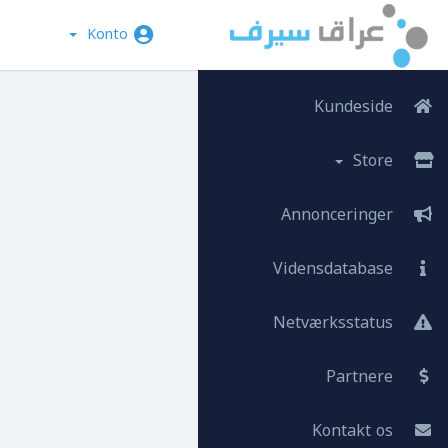
Konto
Kundeside
Store
Annonceringer
Vidensdatabase
Netværksstatus
Partnere
Kontakt os