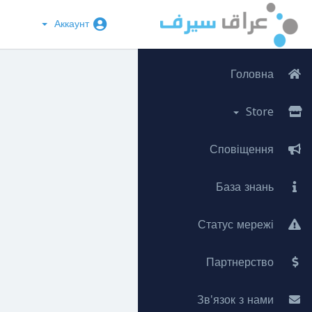
Аккаунт
Головна
Store
Сповіщення
База знань
Статус мережі
Партнерство
Зв'язок з нами