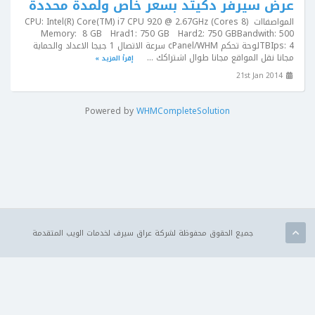
عرض سيرفر دكيتد بسعر خاص ولمدة محددة
المواصفااتCPU: Intel(R) Core(TM) i7 CPU 920 @ 2.67GHz (Cores 8)
Memory: 8 GB Hrad1: 750 GB Hard2: 750 GBBandwith: 500
TBIps: 4لوحة تحكم cPanel/WHM سرعة الاتصال 1 جيجا الاعداد والحماية
مجانا نقل المواقع مجانا طوال اشتراكك ...
إقرأ المزيد »
21st Jan 2014
Powered by
WHMCompleteSolution
جميع الحقوق محفوظة لشركة عراق سيرف لخدمات الويب المتقدمة