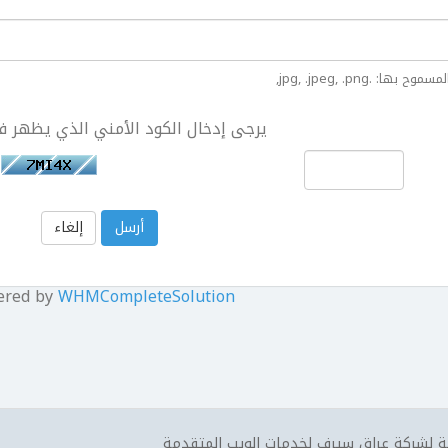
: .jpg, .jpeg, .png,
يرجى إدخال الكود الأمني الذي يظهر ف
إلغاء
ered by
WHMCompleteSolution
 لشركة عراق سيرف لخدمات الويب المتقدمة