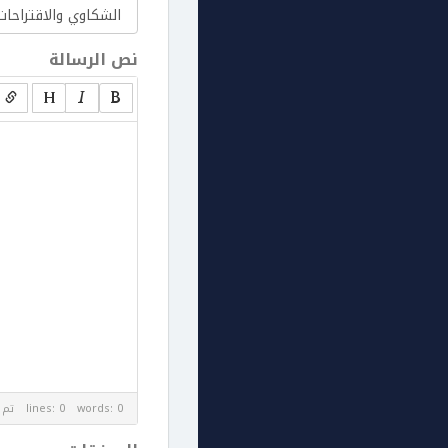
نص الرسالة
lines: 0 words: 0
تم 