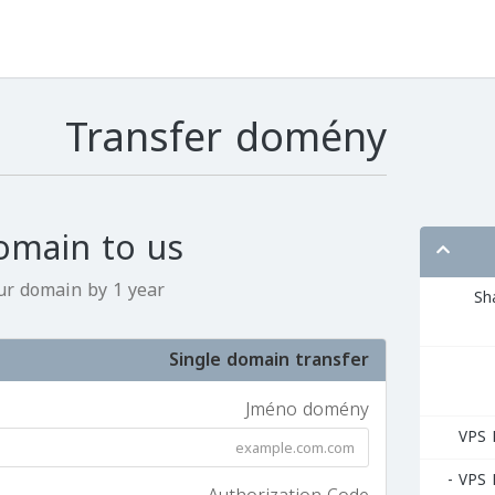
Transfer domény
omain to us
r domain by 1 year!*
ركة Shared
Single domain transfer
Jméno domény
السيرفرات المشتركة VPS Linux -