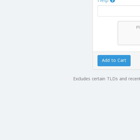
Help
P
Add to Cart