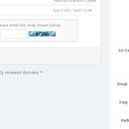
Authorization Code
lease enter the code shown below
* Excludes certain TLDs and recently renewed domains
استضافة البريد الإلكتروني Email
ة Iraqi Server