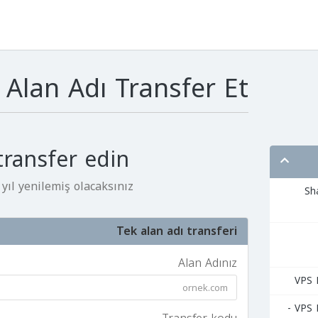
Alan Adı Transfer Et
 transfer edin
yıl yenilemiş olacaksınız!*
ركة Shared
Tek alan adı transferi
Alan Adınız
السيرفرات المشتركة VPS Linux -