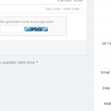
Transfer kodu
tfen gösterilen kodu kutucuğa yazın
* Son yenilenen alan adlarını ve bazı uzantıları dahil etme
استضافة البريد الإلكتروني Email
ة Iraqi Server