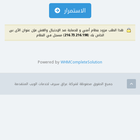
الاستمرار
هذا الطلب مزود بنظام أمني و للحماية ضد الإحتيال والغش فإن عنوان الآى بى
الخاص بك (
216.73.216.198
) مسجل في النظام
Powered by
WHMCompleteSolution
جميع الحقوق محفوظة لشركة عراق سيرف لخدمات الويب المتقدمة