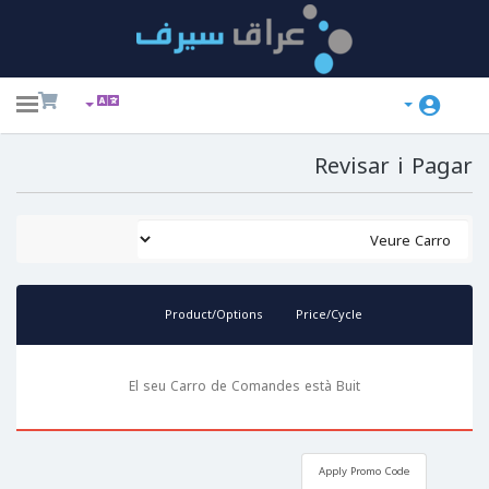
ggle
ation
Revisar i Pagar
Pr
Product/Options
Price/Cycle
El seu Carro de Comandes està Buit
Apply Promo Code