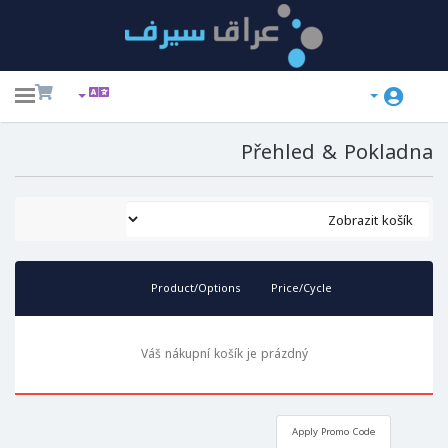
ggle
ation
Přehled & Pokladna
Product/Options
Price/Cycle
Váš nákupní košík je prázdný
Apply Promo Code