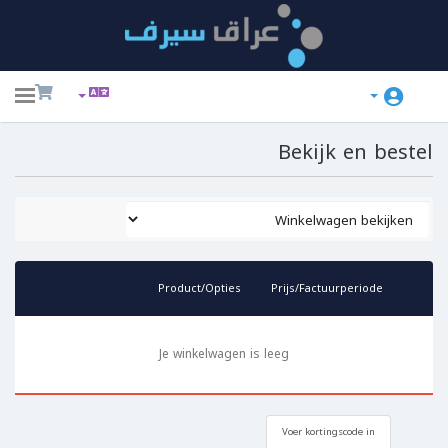
ggle
ation
Bekijk en bestel
Product/Opties
Prijs/Factuurperiode
Je winkelwagen is leeg
Ne
Voer kortingscode in