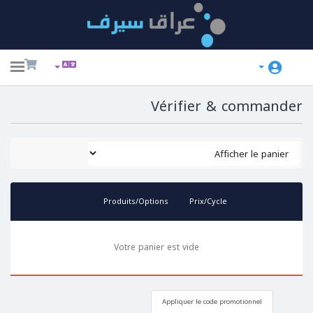
ggle
ation
Vérifier & commander
Produits/Options
Prix/Cycle
Votre panier est vide
Appliquer le code promotionnel