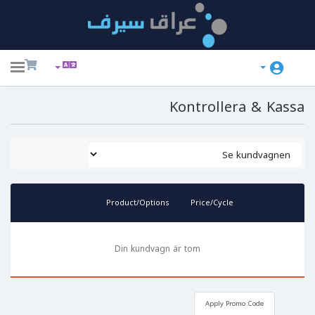
ggle
ation
Kontrollera & Kassa
Product/Options
Price/Cycle
Din kundvagn är tom
Apply Promo Code