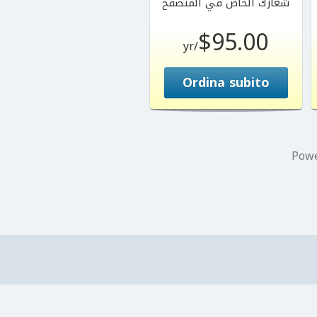
شعارك الخاص في المتصفح
$95.00
/yr
Ordina subito
Pow