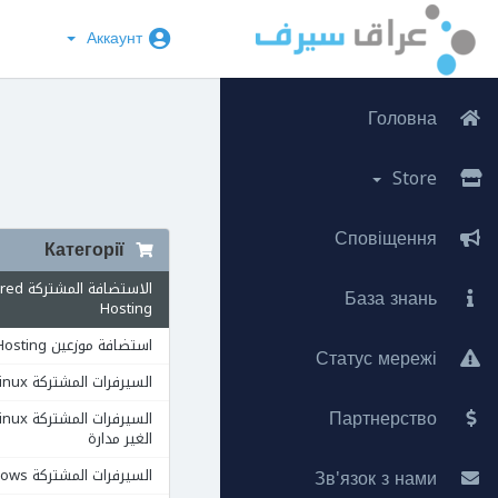
Аккаунт
Головна
Store
Сповіщення
Категорії
الاستضافة ال
База знань
Hosting
استضافة موزعين Reseller Hosting
Статус мережі
السيرفرات المشتركة VPS Linux
Партнерство
الغير مدارة
Зв'язок з нами
السيرفرات المشتركة VPS Windows