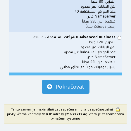
التخزين 80 جيجا
نقل البيانات غير محدود
عدد المواقع المستضافة 40
NameServer خاص
شهادة امان SSL مجاناً
رسيلر دومينات مجاناً
Advanced Business للشركات المتقدمة
- مساحة
التخزين 120 جيجا
نقل البيانات غير محدود
عدد المواقع المستضافة غير محدود
NameServer خاص
شهادة امان SSL مجاناً
رسيلر دومينات مجاناً مع نطاق مجاني
Pokračovat
Tento server je maximálně zabezpečen mnoha bezpečnostními
prvky včetně kontroly Vaši IP adresy (
216.73.217.47
) která je zaznamenána
v našem systému.