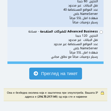
التخزين 80 جيجا
نقل البيانات غير محدود
عدد المواقع المستضافة 40
NameServer خاص
شهادة امان SSL مجاناً
رسيلر دومينات مجاناً
Advanced Business للشركات المتقدمة
- مساحة
التخزين 120 جيجا
نقل البيانات غير محدود
عدد المواقع المستضافة غير محدود
NameServer خاص
شهادة امان SSL مجاناً
رسيلر دومينات مجاناً مع نطاق مجاني
Преглед на тикет
Ова е безбедна околина која е заштитена при злоупотреба. Вашата IP
адреса е (
216.73.217.141
) од која сте и најавени.