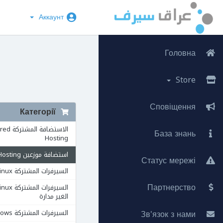
Аккаунт
Головна
Store
Сповіщення
Категорії
الاستضافة ال
База знань
Hosting
استضافة موزعين Reseller Hosting
Статус мережі
السيرفرات المشتركة VPS Linux
Партнерство
الغير مدارة
Зв'язок з нами
السيرفرات المشتركة VPS Windows