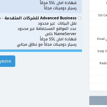
شهادة امان SSL مجاناً
Se
رسيلر دومينات مجاناً
Advanced Business للشركات المتقدمة
- مس
نقل البيانات غير محدود
عدد المواقع المستضافة غير محدود
NameServer خاص
شهادة امان SSL مجاناً
استضافة البريد الإلكتروني Email
رسيلر دومينات مجاناً مع نطاق مجاني
قية Iraqi Server
увати