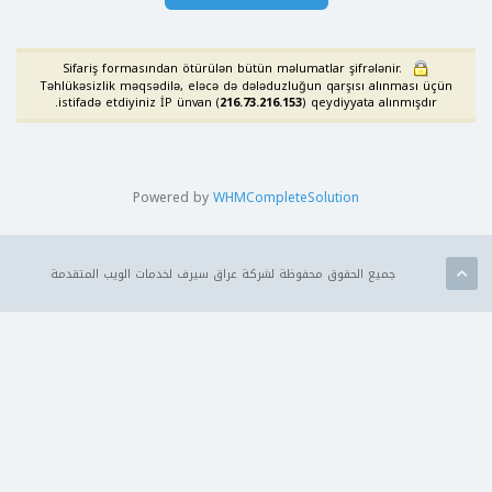
Sifariş formasından ötürülən bütün məlumatlar şifrələnir.
Təhlükəsizlik məqsədilə, eləcə də dələduzluğun qarşısı alınması üçün
istifadə etdiyiniz İP ünvan (
216.73.216.153
) qeydiyyata alınmışdır.
Powered by
WHMCompleteSolution
جميع الحقوق محفوظة لشركة عراق سيرف لخدمات الويب المتقدمة