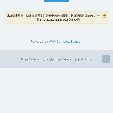
此訂購表單為了防止詐欺與提供您安全的購物環境，將會記錄您目前的 IP 位
置： (
216.73.216.56
) 感謝您的使用！
Powered by
WHMCompleteSolution
جميع الحقوق محفوظة لشركة عراق سيرف لخدمات الويب المتقدمة