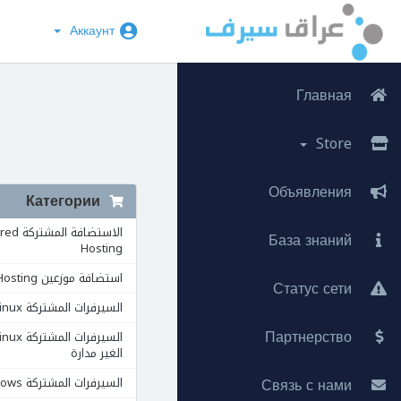
Аккаунт
Главная
Store
Объявления
Категории
الاستضافة ال
База знаний
Hosting
استضافة موزعين Reseller Hosting
Статус сети
السيرفرات المشتركة VPS Linux
Партнерство
الغير مدارة
Связь с нами
السيرفرات المشتركة VPS Windows