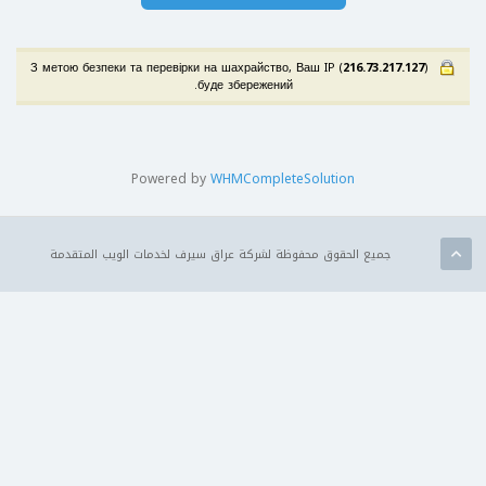
216.73.217.127
)
З метою безпеки та перевірки на шахрайство, Ваш IP (
буде збережений.
Powered by
WHMCompleteSolution
جميع الحقوق محفوظة لشركة عراق سيرف لخدمات الويب المتقدمة