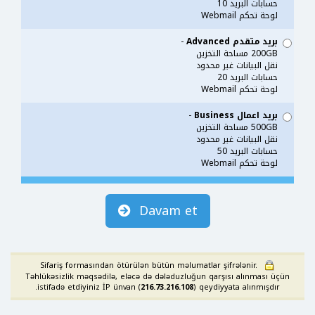
حسابات البريد 10
لوحة تحكم Webmail
بريد متقدم Advanced
-
200GB مساحة التخزين
نقل البيانات غير محدود
حسابات البريد 20
لوحة تحكم Webmail
بريد اعمال Business
-
500GB مساحة التخزين
نقل البيانات غير محدود
حسابات البريد 50
لوحة تحكم Webmail
Davam et
Sifariş formasından ötürülən bütün məlumatlar şifrələnir.
Təhlükəsizlik məqsədilə, eləcə də dələduzluğun qarşısı alınması üçün
istifadə etdiyiniz İP ünvan (
216.73.216.108
) qeydiyyata alınmışdır.