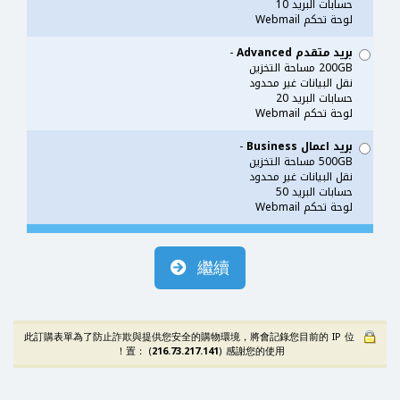
حسابات البريد 10
لوحة تحكم Webmail
بريد متقدم Advanced
-
200GB مساحة التخزين
نقل البيانات غير محدود
حسابات البريد 20
لوحة تحكم Webmail
بريد اعمال Business
-
500GB مساحة التخزين
نقل البيانات غير محدود
حسابات البريد 50
لوحة تحكم Webmail
繼續
此訂購表單為了防止詐欺與提供您安全的購物環境，將會記錄您目前的 IP 位
置： (
216.73.217.141
) 感謝您的使用！