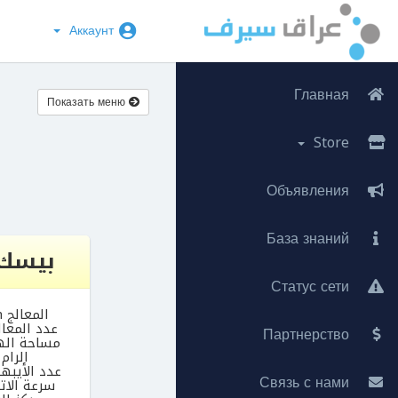
Аккаунт
Главная
Показать меню
Store
Объявления
База знаний
بيسك asic
Статус сети
المعالج Intel Xeon
عدد المعالجات 
Партнерство
مساحة الهارد 0
الرام 2 جيج
عدد الأيبها
Связь с нами
سرعة الاتصال 