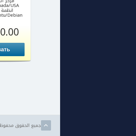
مركز البيا
nada/USA
انظمة 
ntu/Debian
0.00
зать
جميع الحقوق محفوظة