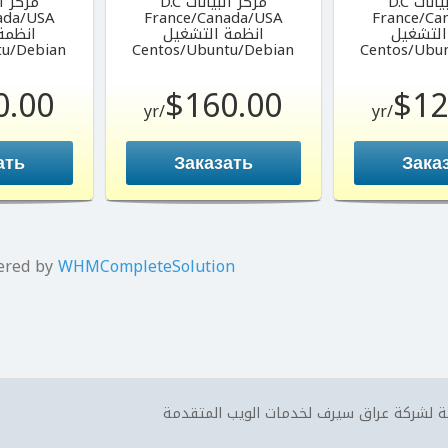
نات D.C
مركز البيانات D.C
مركز الب
ada/USA
France/Canada/USA
France/Ca
التشغيل
انظمة التشغيل
انظمة
tu/Debian
Centos/Ubuntu/Debian
Centos/Ubu
0.00
$160.00
$12
/yr
/yr
ать
Заказать
Зака
ered by
WHMCompleteSolution
 لشركة عراق سيرف لخدمات الويب المتقدمة