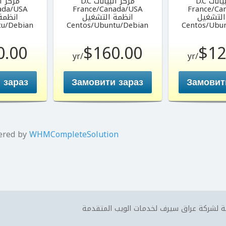
نات D.C
مركز البيانات D.C
مركز الب
ada/USA
France/Canada/USA
France/Ca
التشغيل
انظمة التشغيل
انظمة
tu/Debian
Centos/Ubuntu/Debian
Centos/Ubu
0.00
$160.00
$12
/yr
/yr
 зараз
Замовити зараз
Замовит
ered by
WHMCompleteSolution
 لشركة عراق سيرف لخدمات الويب المتقدمة