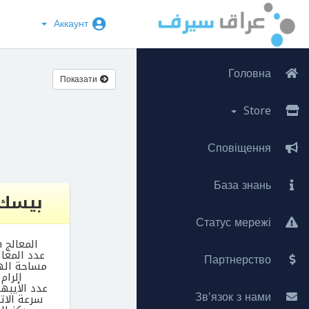
Аккаунт
Головна
Показати
Store
Сповіщення
База знань
بيسك asic
Статус мережі
المعالج Intel Xeon
عدد المعالجات 
Партнерство
مساحة الهارد 0
الرام 2 جيج
عدد الأيبها
Зв'язок з нами
سرعة الاتصال 