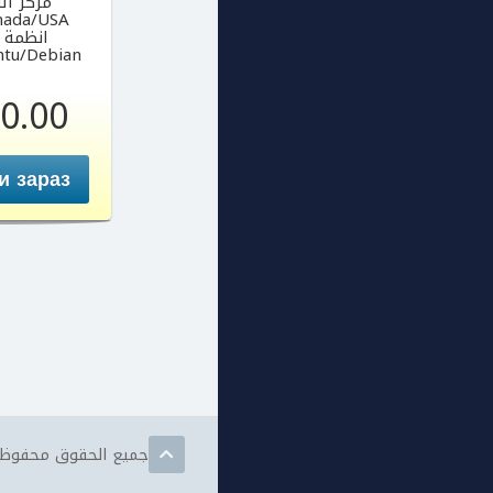
مركز البيا
nada/USA
انظمة 
ntu/Debian
0.00
и зараз
جميع الحقوق محفوظة