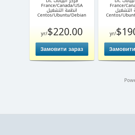
يانات D.C
مركز البيانات D.C
France/Canada/USA
France/Can
 التشغيل
انظمة التشغيل
Centos/Ubuntu/Debian
Centos/Ubun
$220.00
$19
/yr
/yr
Замовити зараз
Замовити
Pow