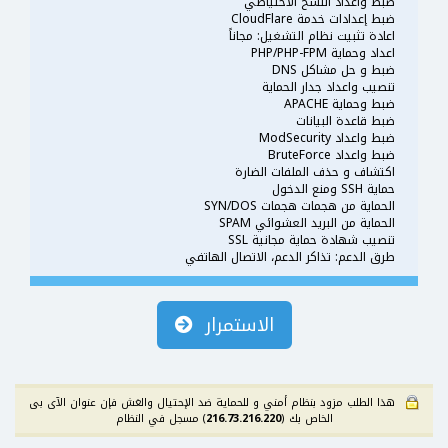
ضبط واعداد النسخ الاحتياطي
ضبط إعدادات خدمة CloudFlare
اعادة تثبيت نظام التشغيل: مجاناً
اعداد وحماية PHP/PHP-FPM
ضبط و حل مشاكل DNS
تنصيب واعداد جدار الحماية
ضبط وحماية APACHE
ضبط قاعدة البيانات
ضبط واعداد ModSecurity
ضبط واعداد BruteForce
اكتشاف و حذف الملفات الضارة
حماية SSH ومنع الدخول
الحماية من هجمات هجمات SYN/DOS
الحماية من البريد العشوائي SPAM
تنصيب شهادة حماية مجانية SSL
طرق الدعم: تذاكر الدعم، الاتصال الهاتفي
الاستمرار
هذا الطلب مزود بنظام أمني و للحماية ضد الإحتيال والغش فإن عنوان الآى بى
الخاص بك (
216.73.216.220
) مسجل في النظام