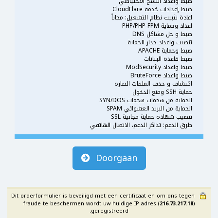
ضبط واعداد النسخ الاحتياطي
ضبط إعدادات خدمة CloudFlare
اعادة تثبيت نظام التشغيل: مجاناً
اعداد وحماية PHP/PHP-FPM
ضبط و حل مشاكل DNS
تنصيب واعداد جدار الحماية
ضبط وحماية APACHE
ضبط قاعدة البيانات
ضبط واعداد ModSecurity
ضبط واعداد BruteForce
اكتشاف و حذف الملفات الضارة
حماية SSH ومنع الدخول
الحماية من هجمات هجمات SYN/DOS
الحماية من البريد العشوائي SPAM
تنصيب شهادة حماية مجانية SSL
طرق الدعم: تذاكر الدعم، الاتصال الهاتفي
Doorgaan
Dit orderformulier is beveiligd met een certificaat en om ons tegen
fraude te beschermen wordt uw huidige IP adres (
216.73.217.18
)
geregistreerd.