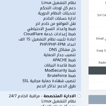
نظام التشغيل Linux
Se
دعم كل لوحات التحكم
تحديثات النظام الدورية
ادارة حسابات الخادم
نقل المواقع من خادم اخر
ضبط واعداد النسخ الاحتياطي
ضبط إعدادات خدمة CloudFlare
استضافة البريد الإلكتروني Email
اعادة تثبيت نظام التشغيل: 15 الف
اعداد PHP/PHP-FPM
حل مشاكل DNS
قية Iraqi Server
تنصيب جدار الحماية
ضبط APACHE
ضبط قاعدة البيانات
ضبط ModSecurity
ضبط BruteForce
تنصيب شهادة حماية مجانية SSL
طرق الدعم: تذاكر الدعم
الادارة المتخصصة
- مراقبة الخادم 24/7
نظام التشغيل Linux