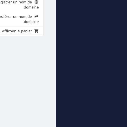
egistrer un nom de
domaine
nsférer un nom de
domaine
Afficher le panier