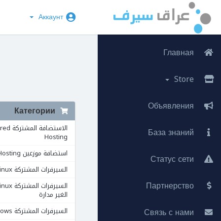
Аккаунт
Главная
Store
Объявления
Категории
الاستضافة ال
База знаний
Hosting
استضافة موزعين Reseller Hosting
Статус сети
السيرفرات المشتركة VPS Linux
Партнерство
الغير مدارة
Связь с нами
السيرفرات المشتركة VPS Windows