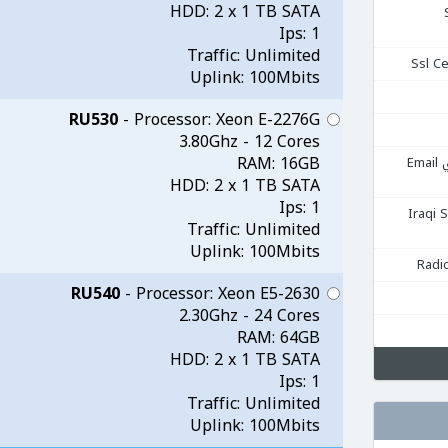
HDD: 2 x 1 TB SATA
Se
Ips: 1
Traffic: Unlimited
Uplink: 100Mbits
RU530
- Processor: Xeon E-2276G
3.80Ghz - 12 Cores
RAM: 16GB
استضافة البريد الإلكتروني Email
HDD: 2 x 1 TB SATA
Ips: 1
قية Iraqi Server
Traffic: Unlimited
Uplink: 100Mbits
RU540
- Processor: Xeon E5-2630
2.30Ghz - 24 Cores
RAM: 64GB
HDD: 2 x 1 TB SATA
Ips: 1
Traffic: Unlimited
Uplink: 100Mbits