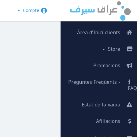
Compte
Àrea d'Inici clients
Store
Promocions
Preguntes Freqüents -
FAQ
Estat de la xarxa
Afiliacions