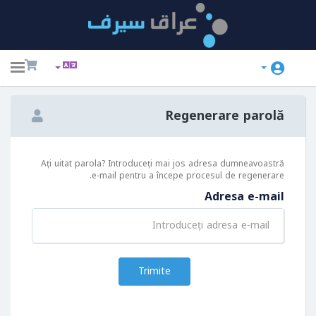
ggle
ation
Regenerare parolă
Ați uitat parola? Introduceți mai jos adresa dumneavoastră
e-mail pentru a începe procesul de regenerare.
Adresa e-mail
Trimite