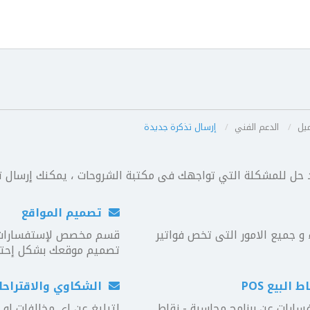
يل
الدعم الفني
إرسال تذكرة جديدة
د حل للمشكلة التي تواجهك فى مكتبة الشروحات ، يمكنك إرسال
تصميم المواقع
و جميع الامور التى تخص فواتير
قسم مخصص لإستفسارات ت
تصميم موقعك بشكل إحترا
البيع POS
الشكاوي والاقتراحا
رات عن برنامج محاسبة - نقاط
لتبليغ عن اي مخالفات او 