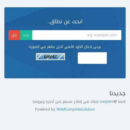
ابحث عن نطاق..
يرجى إدخال الكود الأمني الذي يظهر في الصورة
جديدنا
تابعنا @
iraqserv
للبقاء على إطلاع مستمر على أخبارنا وعروضنا
Powered by
WHMCompleteSolution