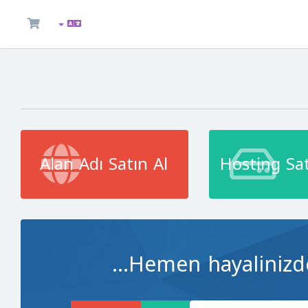
Alan Adı Satın Al
Hosting Sat
Hemen hayalinizdek