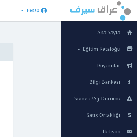
Hesap
Ana Sayfa
Eğitim Kataloğu
Duyurular
Bilgi Bankası
Sunucu/Ağ Durumu
Satış Ortaklığı
İletişim