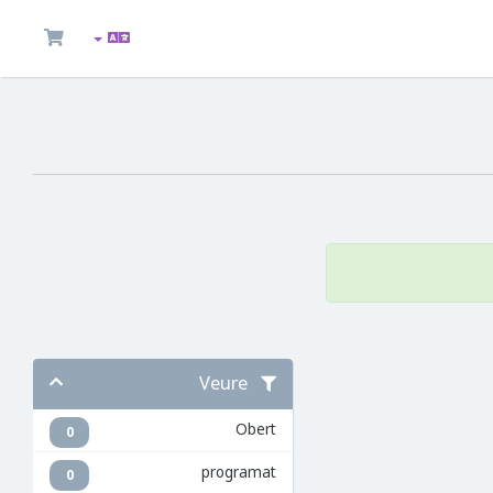
Veure
Obert
0
programat
0