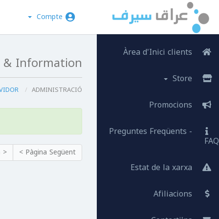
Compte
Àrea d'Inici clients
 & Information
Store
ESTAT DEL SERVIDOR
ADMINISTRACIÓ
Promocions
Preguntes Freqüents -
FAQ
< Pàgina Prèvia
Pàgina Següent >
Estat de la xarxa
Afiliacions