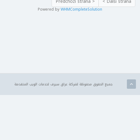
< Předchozí strana
Další strana >
Powered by
WHMCompleteSolution
جميع الحقوق محفوظة لشركة عراق سيرف لخدمات الويب المتقدمة