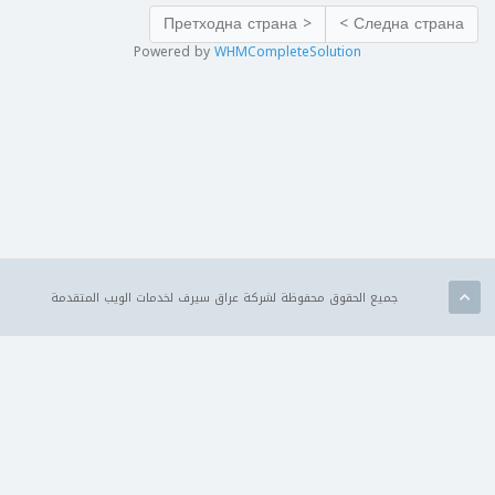
< Претходна страна
Следна страна >
Powered by
WHMCompleteSolution
جميع الحقوق محفوظة لشركة عراق سيرف لخدمات الويب المتقدمة