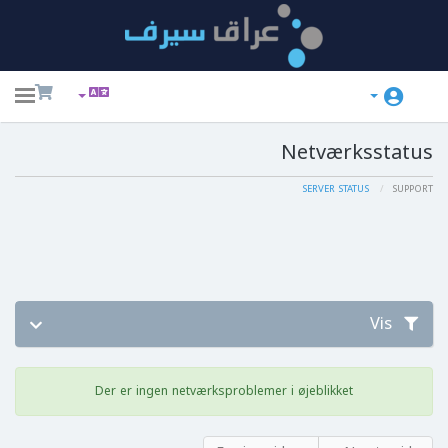
ggle
ation
Netværksstatus
SERVER STATUS
SUPPORT
Vis
Der er ingen netværksproblemer i øjeblikket