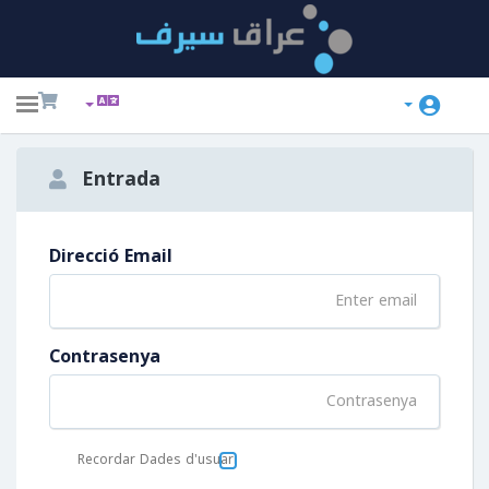
ggle
ation
Entrada
Direcció Email
Pr
Contrasenya
Recordar Dades d'usuari