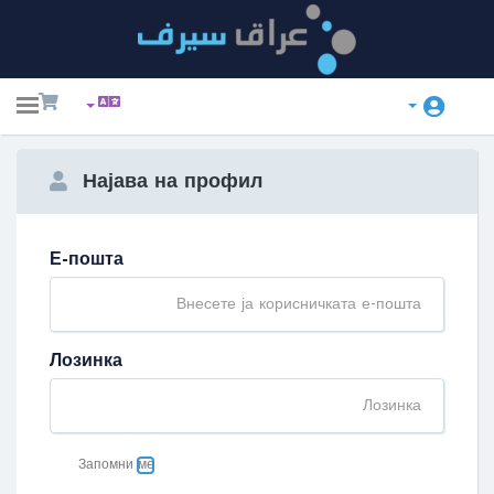
ggle
ation
Најава на профил
Е-пошта
Лозинка
Запомни ме