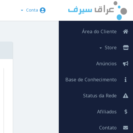
Conta
Área do Cliente
Store
Anúncios
Base de Conhecimento
Status da Rede
Afiliados
Contato